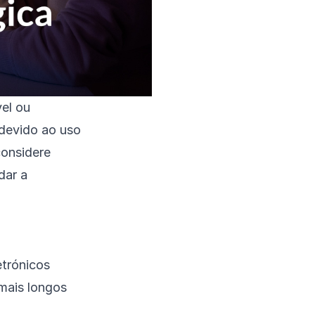
el ou
 devido ao uso
considere
dar a
etrónicos
mais longos