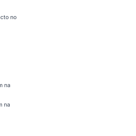
acto no
m na
m na