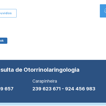
ouvidos
ok
sulta de Otorrinolaringologia
Carapinheira
9 657
239 623 671
-
924 456 983