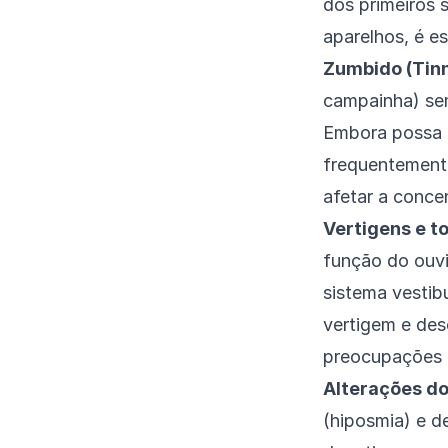
dos primeiros 
aparelhos, é es
Zumbido (Tinn
campainha) sem
Embora possa o
frequentemente
afetar a conce
Vertigens e t
função do ouvi
sistema vestib
vertigem e des
preocupações n
Alterações do 
(hiposmia) e d