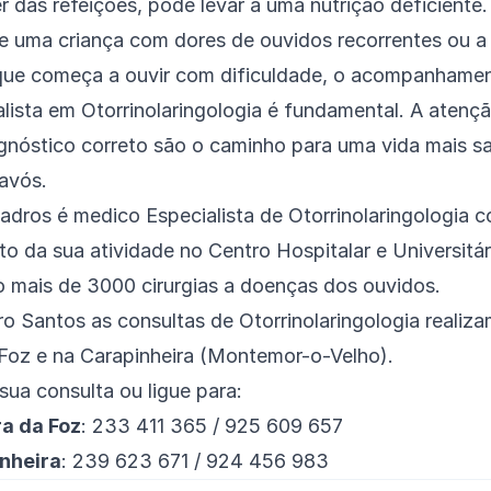
er das refeições, pode levar a uma nutrição deficiente.
de uma criança com dores de ouvidos recorrentes ou a
 que começa a ouvir com dificuldade, o acompanhame
lista em Otorrinolaringologia é fundamental. A atençã
agnóstico correto são o caminho para uma vida mais sau
avós.
uadros
é medico Especialista de Otorrinolaringologia 
to da sua atividade no Centro Hospitalar e Universitá
o mais de 3000 cirurgias a doenças dos ouvidos.
ro Santos as consultas de Otorrinolaringologia realiz
 Foz
e na
Carapinheira (Montemor-o-Velho)
.
sua consulta
ou ligue para:
ra da Foz
: 233 411 365 / 925 609 657
inheira
: 239 623 671 / 924 456 983