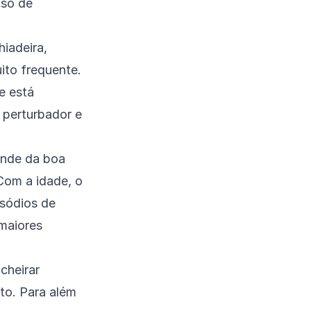
uso de
iadeira,
ito frequente.
e está
 perturbador e
ende da boa
Com a idade, o
isódios de
maiores
cheirar
to. Para além