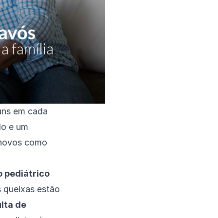
uns em cada
do e um
 novos como
 pediátrico
s queixas estão
lta de