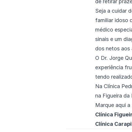
de retirar praz
Seja a cuidar 
familiar idoso
médico especia
sinais e um di
dos netos aos 
O
Dr. Jorge Q
experiência fru
tendo realizad
Na Clínica Ped
na
Figueira da
Marque aqui a 
Clínica Figuei
Clínica Carap