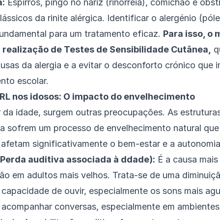
a:
Espirros, pingo no nariz (rinorreia), comichão e obs
ássicos da rinite alérgica. Identificar o alergénio (pól
fundamental para um tratamento eficaz.
Para isso, o
realização de Testes de Sensibilidade Cutânea,
q
usas da alergia e a evitar o desconforto crónico que 
nto escolar.
RL nos idosos: O impacto do envelhecimento
da idade, surgem outras preocupações. As estruturas
ta sofrem um processo de envelhecimento natural que
afetam significativamente o bem-estar e a autonomia
(Perda auditiva associada à ddade):
É a causa mai
ão em adultos mais velhos. Trata-se de uma diminuiçã
 capacidade de ouvir, especialmente os sons mais ag
 acompanhar conversas, especialmente em ambientes 