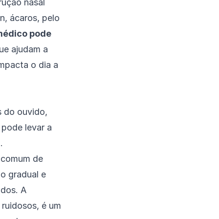
trução nasal
en, ácaros, pelo
 médico pode
ue ajudam a
impacta o dia a
 do ouvido,
 pode levar a
.
s comum de
o gradual e
udos. A
ruidosos, é um