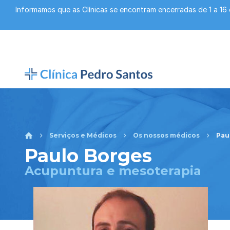
Informamos que as Clínicas se encontram encerradas de 1 a 16
Serviços e Médicos
Os nossos médicos
Pau
Paulo Borges
Acupuntura e mesoterapia