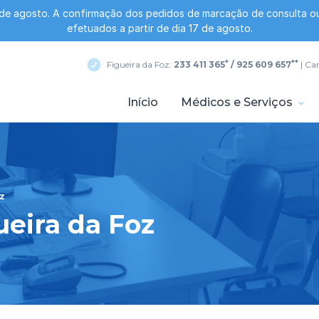
 de agosto. A confirmação dos pedidos de marcação de consulta ou
efetuados a partir de dia 17 de agosto.
*
**
Figueira da Foz:
233 411 365
/ 925 609 657
| Ca
Início
Médicos e Serviços
z
ueira da Foz