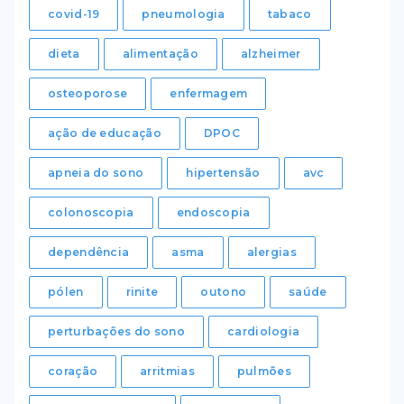
covid-19
pneumologia
tabaco
dieta
alimentação
alzheimer
osteoporose
enfermagem
ação de educação
DPOC
apneia do sono
hipertensão
avc
colonoscopia
endoscopia
dependência
asma
alergias
pólen
rinite
outono
saúde
perturbações do sono
cardiologia
coração
arritmias
pulmões