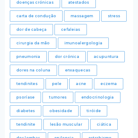
doenças crónicas
atestados
carta de condução
massagem
stress
dor de cabeça
cefaleias
cirurgia da mão
imunoalergologia
pneumonia
dor crónica
acupuntura
dores na coluna
enxaquecas
tendinites
pele
acne
eczema
psoríase
tumores
endocrinologia
diabetes
obesidade
tiróide
tendinite
lesão muscular
ciática
dor lombar
epilepsia
estrabismo