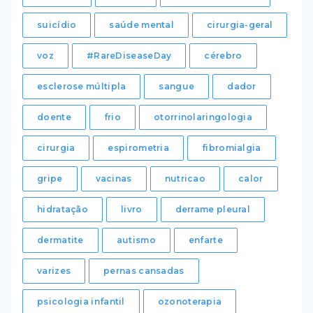
suicídio
saúde mental
cirurgia-geral
voz
#RareDiseaseDay
cérebro
esclerose múltipla
sangue
dador
doente
frio
otorrinolaringologia
cirurgia
espirometria
fibromialgia
gripe
vacinas
nutricao
calor
hidratação
livro
derrame pleural
dermatite
autismo
enfarte
varizes
pernas cansadas
psicologia infantil
ozonoterapia