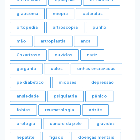
glaucoma
miopia
cataratas
ortopedia
artroscopia
punho
mão
artroplastia
anca
Coxartrose
ouvidos
nariz
garganta
calos
unhas encravadas
pé diabético
micoses
depressão
ansiedade
psiquiatria
pânico
fobias
reumatologia
artrite
urologia
cancro da pele
gravidez
hepatite
fígado
doenças mentais