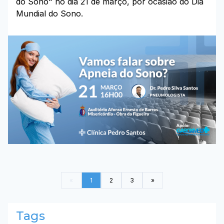
do Sono" no dia 21 de março, por ocasião do Dia
Mundial do Sono.
«
1
2
3
»
Tags