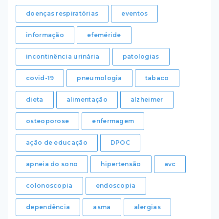
doenças respiratórias
eventos
informação
efeméride
incontinência urinária
patologias
covid-19
pneumologia
tabaco
dieta
alimentação
alzheimer
osteoporose
enfermagem
ação de educação
DPOC
apneia do sono
hipertensão
avc
colonoscopia
endoscopia
dependência
asma
alergias