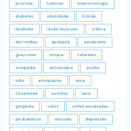
psoríase
tumores
endocrinologia
diabetes
obesidade
tiróide
tendinite
lesão muscular
ciática
dor lombar
epilepsia
estrabismo
glaucoma
miopia
cataratas
ortopedia
artroscopia
punho
mão
artroplastia
anca
Coxartrose
ouvidos
nariz
garganta
calos
unhas encravadas
pé diabético
micoses
depressão