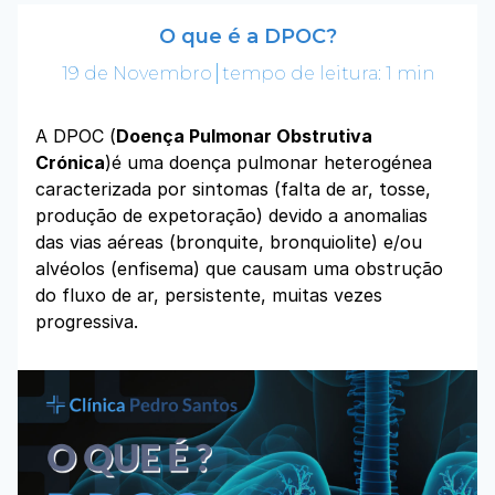
O que é a DPOC?
19 de Novembro
tempo de leitura: 1 min
A DPOC (
Doença Pulmonar Obstrutiva
Crónica
)é uma doença pulmonar heterogénea
caracterizada por sintomas (falta de ar, tosse,
produção de expetoração) devido a anomalias
das vias aéreas (bronquite, bronquiolite) e/ou
alvéolos (enfisema) que causam uma obstrução
do fluxo de ar, persistente, muitas vezes
progressiva.