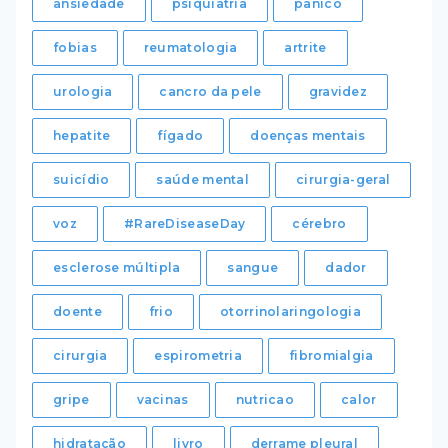
ansiedade
psiquiatria
pânico
fobias
reumatologia
artrite
urologia
cancro da pele
gravidez
hepatite
fígado
doenças mentais
suicídio
saúde mental
cirurgia-geral
voz
#RareDiseaseDay
cérebro
esclerose múltipla
sangue
dador
doente
frio
otorrinolaringologia
cirurgia
espirometria
fibromialgia
gripe
vacinas
nutricao
calor
hidratação
livro
derrame pleural