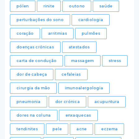
pólen
rinite
outono
saúde
perturbações do sono
cardiologia
coração
arritmias
pulmões
doenças crónicas
atestados
carta de condução
massagem
stress
dor de cabeça
cefaleias
cirurgia da mão
imunoalergologia
pneumonia
dor crónica
acupuntura
dores na coluna
enxaquecas
tendinites
pele
acne
eczema