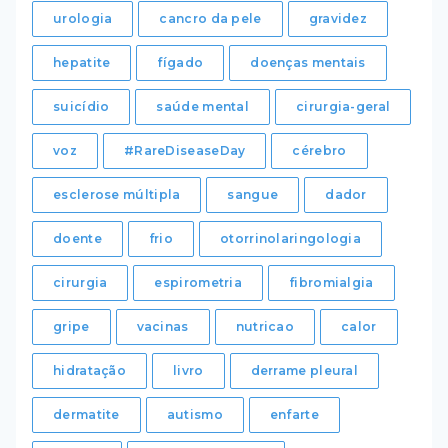
urologia
cancro da pele
gravidez
hepatite
fígado
doenças mentais
suicídio
saúde mental
cirurgia-geral
voz
#RareDiseaseDay
cérebro
esclerose múltipla
sangue
dador
doente
frio
otorrinolaringologia
cirurgia
espirometria
fibromialgia
gripe
vacinas
nutricao
calor
hidratação
livro
derrame pleural
dermatite
autismo
enfarte