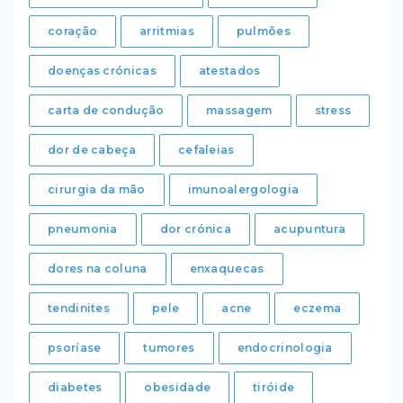
coração
arritmias
pulmões
doenças crónicas
atestados
carta de condução
massagem
stress
dor de cabeça
cefaleias
cirurgia da mão
imunoalergologia
pneumonia
dor crónica
acupuntura
dores na coluna
enxaquecas
tendinites
pele
acne
eczema
psoríase
tumores
endocrinologia
diabetes
obesidade
tiróide