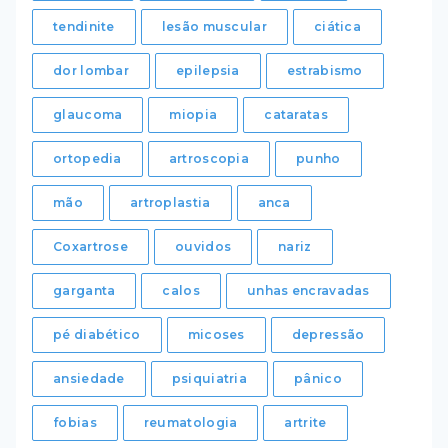
tendinite
lesão muscular
ciática
dor lombar
epilepsia
estrabismo
glaucoma
miopia
cataratas
ortopedia
artroscopia
punho
mão
artroplastia
anca
Coxartrose
ouvidos
nariz
garganta
calos
unhas encravadas
pé diabético
micoses
depressão
ansiedade
psiquiatria
pânico
fobias
reumatologia
artrite