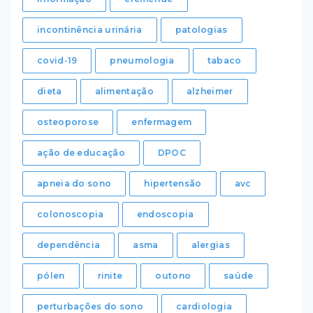
incontinência urinária
patologias
covid-19
pneumologia
tabaco
dieta
alimentação
alzheimer
osteoporose
enfermagem
ação de educação
DPOC
apneia do sono
hipertensão
avc
colonoscopia
endoscopia
dependência
asma
alergias
pólen
rinite
outono
saúde
perturbações do sono
cardiologia