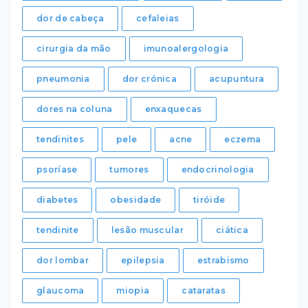
dor de cabeça
cefaleias
cirurgia da mão
imunoalergologia
pneumonia
dor crónica
acupuntura
dores na coluna
enxaquecas
tendinites
pele
acne
eczema
psoríase
tumores
endocrinologia
diabetes
obesidade
tiróide
tendinite
lesão muscular
ciática
dor lombar
epilepsia
estrabismo
glaucoma
miopia
cataratas