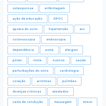
osteoporose
enfermagem
ação de educação
DPOC
apneia do sono
hipertensão
avc
colonoscopia
endoscopia
dependência
asma
alergias
pólen
rinite
outono
saúde
perturbações do sono
cardiologia
coração
arritmias
pulmões
doenças crónicas
atestados
carta de condução
massagem
stress