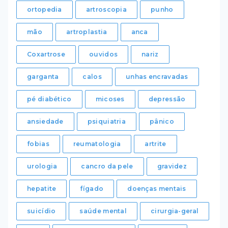
ortopedia
artroscopia
punho
mão
artroplastia
anca
Coxartrose
ouvidos
nariz
garganta
calos
unhas encravadas
pé diabético
micoses
depressão
ansiedade
psiquiatria
pânico
fobias
reumatologia
artrite
urologia
cancro da pele
gravidez
hepatite
fígado
doenças mentais
suicídio
saúde mental
cirurgia-geral