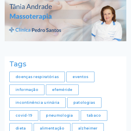
Tags
doenças respiratórias
eventos
informação
efeméride
incontinência urinária
patologias
covid-19
pneumologia
tabaco
dieta
alimentação
alzheimer